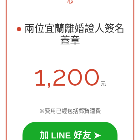
心
●
兩位宜蘭離婚證人簽名
蓋章
1,200
元
※費用已經包括郵資運費
加 LINE 好友 ➤