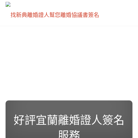
新
典
離
婚
證
人
好評宜蘭離婚證人簽名
服務