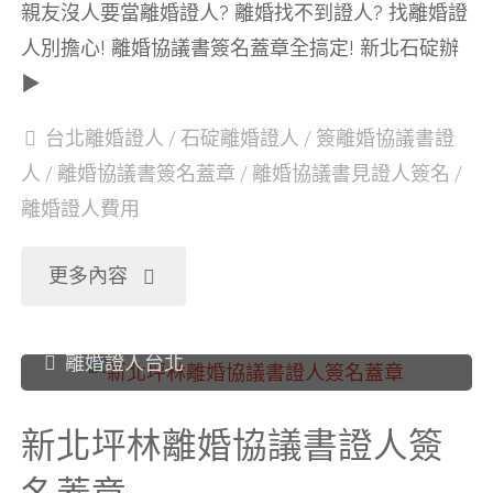
親友沒人要當離婚證人? 離婚找不到證人? 找離婚證
章"
婚
人別擔心! 離婚協議書簽名蓋章全搞定! 新北石碇辦
▶
協
台北離婚證人
/
石碇離婚證人
/
簽離婚協議書證
議
人
/
離婚協議書簽名蓋章
/
離婚協議書見證人簽名
/
離婚證人費用
書
證
"新
更多內容
人
北
離婚證人台北
簽
石
新北坪林離婚協議書證人簽
名
碇