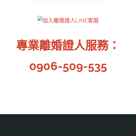
名
林
文
蓋
離
章
章"
婚
專業離婚證人服務：
分
協
0906-509-535
議
頁
書
證
人
簽