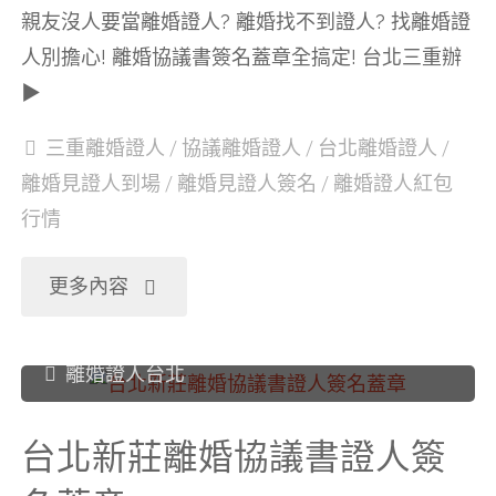
證
親友沒人要當離婚證人? 離婚找不到證人? 找離婚證
人別擔心! 離婚協議書簽名蓋章全搞定! 台北三重辦
人
▶
簽
三重離婚證人
/
協議離婚證人
/
台北離婚證人
/
離婚見證人到場
/
離婚見證人簽名
/
離婚證人紅包
名
行情
蓋
"台
更多內容
章"
北
離婚證人台北
三
台北新莊離婚協議書證人簽
重