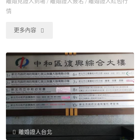
離婚見證人到場
/
離婚證人簽名
/
離婚證人紅包行
情
"台
更多內容
北
板
橋
離
婚
協
離婚證人台北