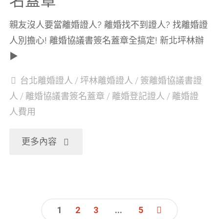
名蓋章
蓋
離
親友沒人要當離婚證人? 離婚找不到證人? 找離婚證
章"
婚
人別擔心! 離婚協議書簽名蓋章全搞定! 新北坪林辦
▶
協
台北離婚證人
/
坪林離婚證人
/
簽離婚協議書證
議
人
/
離婚協議書簽名蓋章
/
離婚登記證人
/
離婚證
人費用
書
證
"新
更多內容
人
北
簽
坪
1
2
3
...
5