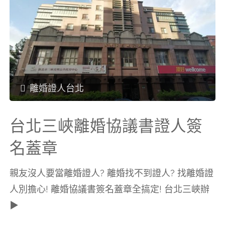
名
莊
蓋
離
章"
婚
協
離婚證人台北
議
台北三峽離婚協議書證人簽
書
名蓋章
證
親友沒人要當離婚證人? 離婚找不到證人? 找離婚證
人別擔心! 離婚協議書簽名蓋章全搞定! 台北三峽辦
人
▶
簽