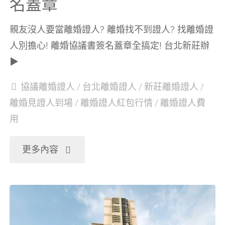
名蓋章
離
親友沒人要當離婚證人? 離婚找不到證人? 找離婚證
婚
人別擔心! 離婚協議書簽名蓋章全搞定! 台北新莊辦
▶
協
協議離婚證人
/
台北離婚證人
/
新莊離婚證人
/
議
離婚見證人到場
/
離婚證人紅包行情
/
離婚證人費
用
書
證
"台
更多內容
人
北
簽
新