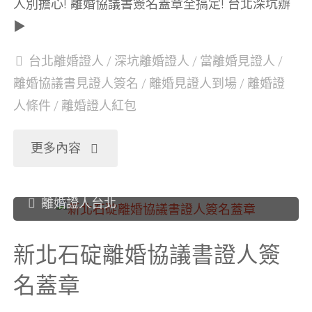
人別擔心! 離婚協議書簽名蓋章全搞定! 台北深坑辦
▶
協
台北離婚證人
/
深坑離婚證人
/
當離婚見證人
/
議
離婚協議書見證人簽名
/
離婚見證人到場
/
離婚證
人條件
/
離婚證人紅包
書
證
"台
更多內容
人
北
離婚證人台北
簽
深
新北石碇離婚協議書證人簽
名
坑
名蓋章
蓋
離