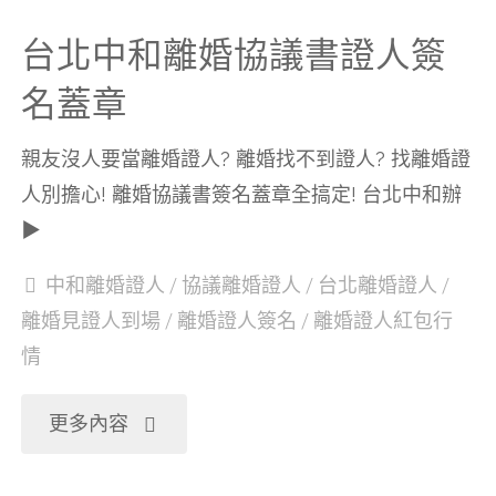
議
台北中和離婚協議書證人簽
書
名蓋章
證
親友沒人要當離婚證人? 離婚找不到證人? 找離婚證
人別擔心! 離婚協議書簽名蓋章全搞定! 台北中和辦
人
▶
簽
中和離婚證人
/
協議離婚證人
/
台北離婚證人
/
離婚見證人到場
/
離婚證人簽名
/
離婚證人紅包行
名
情
蓋
"台
更多內容
章"
北