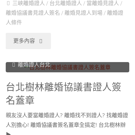
三峽離婚證人
/
台北離婚證人
/
當離婚見證人
/
離婚協議書見證人簽名
/
離婚見證人到場
/
離婚證
名
人條件
蓋
"台
更多內容
章"
北
離婚證人台北
三
台北樹林離婚協議書證人簽
峽
名蓋章
離
親友沒人要當離婚證人? 離婚找不到證人? 找離婚證
婚
人別擔心! 離婚協議書簽名蓋章全搞定! 台北樹林辦
▶