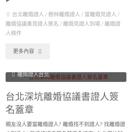
協
台北離婚證人
/
樹林離婚證人
/
當離婚見證人
/
議
離婚協議書見證人簽名
/
離婚見證人到場
/
離婚證
人條件
書
證
"台
更多內容
人
北
離婚證人台北
簽
樹
台北深坑離婚協議書證人簽
名
林
名蓋章
蓋
離
親友沒人要當離婚證人? 離婚找不到證人? 找離婚證
章"
婚