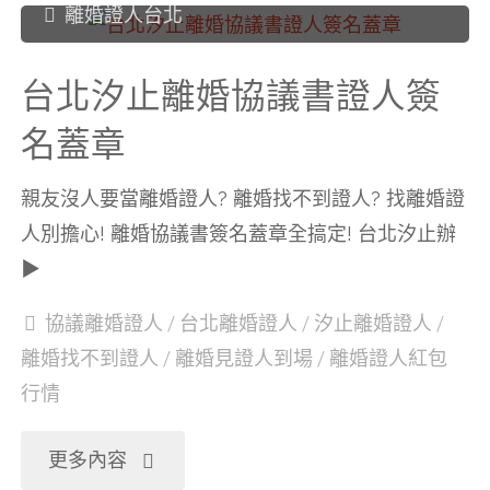
離婚證人台北
中
台北汐止離婚協議書證人簽
和
名蓋章
離
親友沒人要當離婚證人? 離婚找不到證人? 找離婚證
婚
人別擔心! 離婚協議書簽名蓋章全搞定! 台北汐止辦
▶
協
協議離婚證人
/
台北離婚證人
/
汐止離婚證人
/
議
離婚找不到證人
/
離婚見證人到場
/
離婚證人紅包
行情
書
證
"台
更多內容