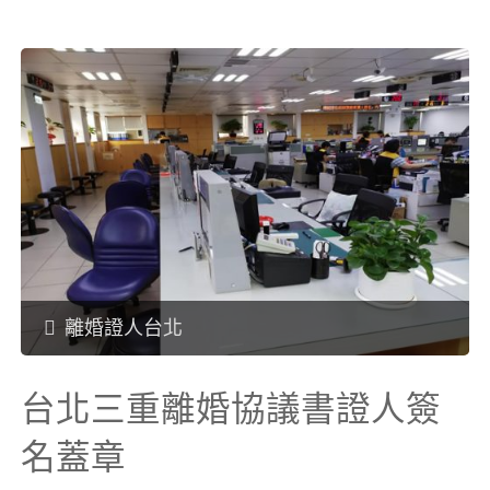
人
北
簽
汐
名
止
蓋
離
章"
婚
協
離婚證人台北
議
台北三重離婚協議書證人簽
書
名蓋章