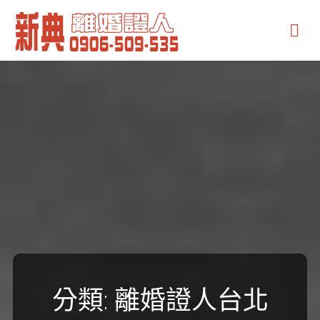
新
典
離
婚
證
人
分類:
離婚證人台北