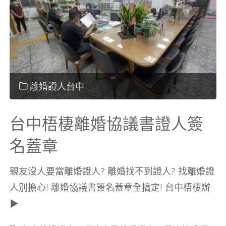
井
離
婚
協
離婚證人台中
議
台中梧棲離婚協議書證人簽
書
名蓋章
證
親友沒人要當離婚證人? 離婚找不到證人? 找離婚證
人別擔心! 離婚協議書簽名蓋章全搞定! 台中梧棲辦
人
▶
簽