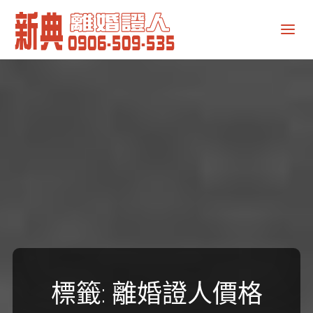
新
典
離
婚
證
人
標籤:
離婚證人價格