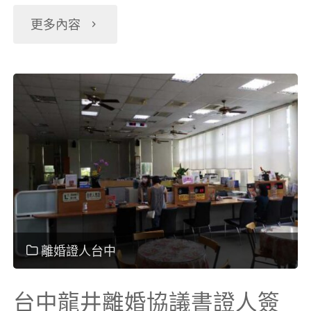
"台
更多內容
章"
中
和
平
區
離
婚
離婚證人台中
協
台中龍井離婚協議書證人簽