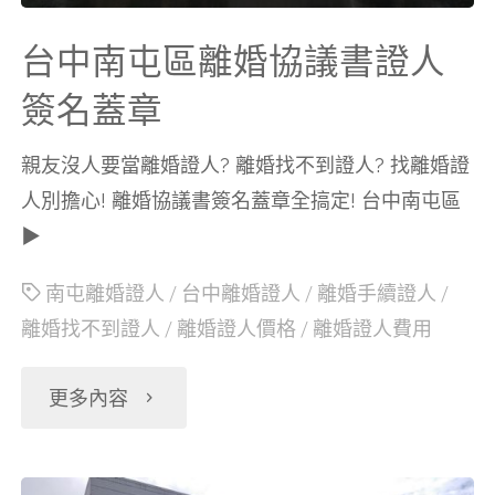
議
台中南屯區離婚協議書證人
書
簽名蓋章
證
親友沒人要當離婚證人? 離婚找不到證人? 找離婚證
人別擔心! 離婚協議書簽名蓋章全搞定! 台中南屯區
人
▶
簽
南屯離婚證人
/
台中離婚證人
/
離婚手續證人
/
離婚找不到證人
/
離婚證人價格
/
離婚證人費用
名
蓋
"台
更多內容
章"
中