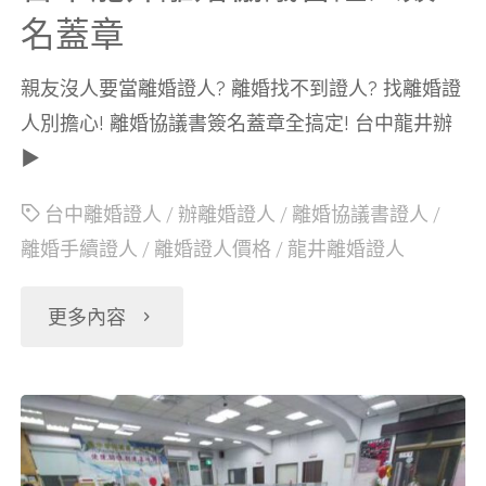
議
名蓋章
書
親友沒人要當離婚證人? 離婚找不到證人? 找離婚證
人別擔心! 離婚協議書簽名蓋章全搞定! 台中龍井辦
證
▶
人
台中離婚證人
/
辦離婚證人
/
離婚協議書證人
/
離婚手續證人
/
離婚證人價格
/
龍井離婚證人
簽
名
"台
更多內容
蓋
中
章"
龍