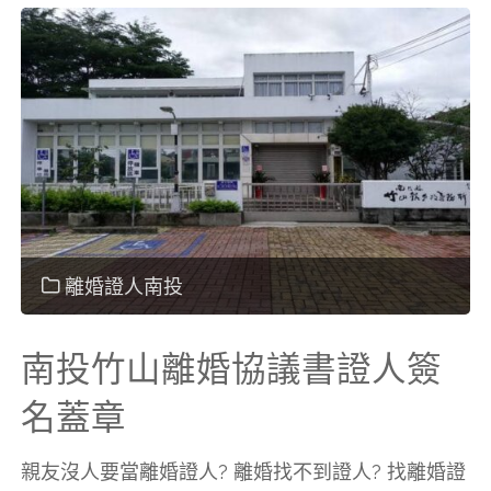
集
集
離
婚
協
離婚證人南投
議
南投竹山離婚協議書證人簽
書
名蓋章
證
親友沒人要當離婚證人? 離婚找不到證人? 找離婚證