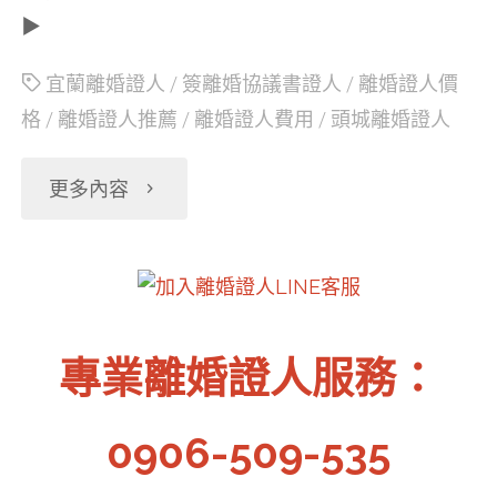
證
▶
人
宜蘭離婚證人
/
簽離婚協議書證人
/
離婚證人價
格
/
離婚證人推薦
/
離婚證人費用
/
頭城離婚證人
簽
名
"宜
更多內容
蓋
蘭
章"
頭
專業離婚證人服務：
城
離
0906-509-535
婚