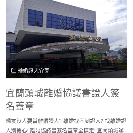
南
屯
區
離
婚
離婚證人宜蘭
協
宜蘭頭城離婚協議書證人簽
議
名蓋章
書
親友沒人要當離婚證人? 離婚找不到證人? 找離婚證
人別擔心! 離婚協議書簽名蓋章全搞定! 宜蘭頭城辦