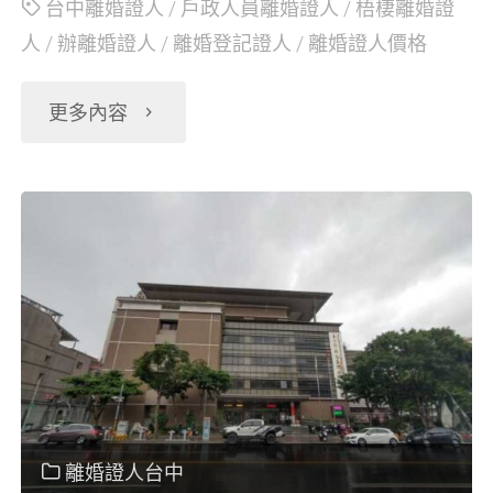
台中離婚證人
/
戶政人員離婚證人
/
梧棲離婚證
人
/
辦離婚證人
/
離婚登記證人
/
離婚證人價格
名
蓋
"台
更多內容
章"
中
梧
棲
離
婚
協
離婚證人台中