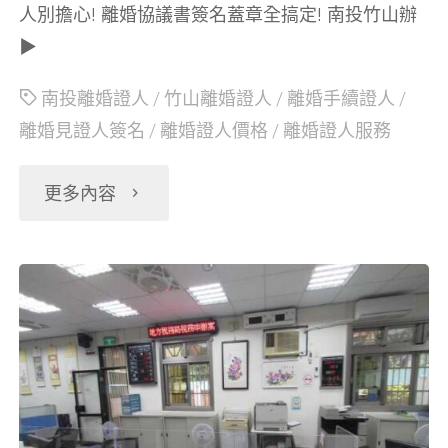
人別擔心! 離婚協議書簽名蓋章全搞定! 南投竹山辦
人
▶
簽
南投離婚證人
/
竹山離婚證人
/
離婚手續證人
/
離婚見證人簽名
/
離婚證人價格
/
離婚證人服務
名
蓋
"南
更多內容
章"
投
竹
山
離