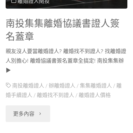
離婚證人南投
議
南投集集離婚協議書證人簽
書
名蓋章
證
親友沒人要當離婚證人? 離婚找不到證人? 找離婚證
人別擔心! 離婚協議書簽名蓋章全搞定! 南投集集辦
人
▶
簽
南投離婚證人
/
辦離婚證人
/
集集離婚證人
/
離
婚手續證人
/
離婚找不到證人
/
離婚證人價格
名
蓋
"南
更多內容
章"
投