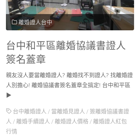
婚
協
離婚證人台中
議
台中和平區離婚協議書證人
書
簽名蓋章
證
親友沒人要當離婚證人? 離婚找不到證人? 找離婚證
人別擔心! 離婚協議書簽名蓋章全搞定! 台中和平區
人
▶
簽
台中離婚證人
/
當離婚見證人
/
簽離婚協議書證
人
/
離婚手續證人
/
離婚證人價格
/
離婚證人紅包
名
行情
蓋