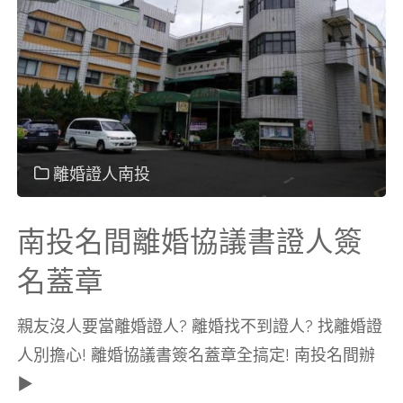
愛
鄉
離
婚
離婚證人南投
協
南投名間離婚協議書證人簽
議
名蓋章
書
親友沒人要當離婚證人? 離婚找不到證人? 找離婚證
人別擔心! 離婚協議書簽名蓋章全搞定! 南投名間辦
證
▶