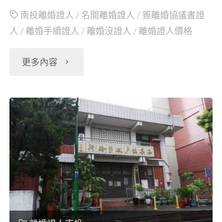
人
南投離婚證人
/
名間離婚證人
/
簽離婚協議書證
人
/
離婚手續證人
/
離婚沒證人
/
離婚證人價格
簽
名
"南
更多內容
蓋
投
章"
名
間
離
婚
協