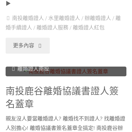
章"
▶
協
南投離婚證人
/
水里離婚證人
/
辦離婚證人
/
離
議
婚手續證人
/
離婚證人服務
/
離婚證人紅包
書
"南
更多內容
證
投
離婚證人南投
人
水
簽
南投鹿谷離婚協議書證人簽
里
名蓋章
名
離
蓋
親友沒人要當離婚證人? 離婚找不到證人? 找離婚證
婚
人別擔心! 離婚協議書簽名蓋章全搞定! 南投鹿谷辦