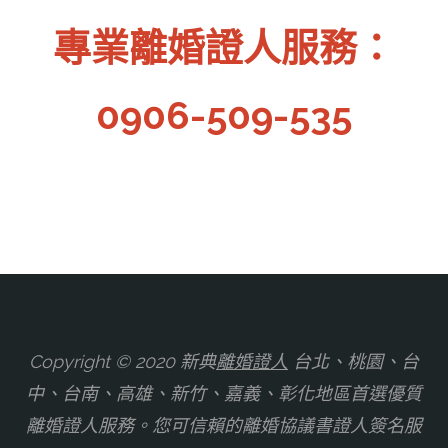
婚
專業離婚證人服務：
章"
分
協
0906-509-535
議
頁
書
證
人
簽
Copyright © 2020 新典
離婚證人
台北、桃園、台
名
中、台南、高雄、新竹、嘉義、彰化地區首選優質
離婚證人服務。您可信賴的離婚協議書證人簽名服
蓋