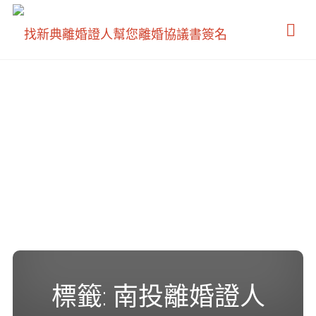
新
典
離
婚
證
人
標籤:
南投離婚證人