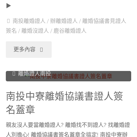
章"
▶
協
南投離婚證人
/
辦離婚證人
/
離婚協議書見證人
議
簽名
/
離婚沒證人
/
鹿谷離婚證人
書
"南
更多內容
證
投
離婚證人南投
人
鹿
簽
南投中寮離婚協議書證人簽
谷
名蓋章
名
離
蓋
親友沒人要當離婚證人? 離婚找不到證人? 找離婚證
婚
人別擔心! 離婚協議書簽名蓋章全搞定! 南投中寮辦