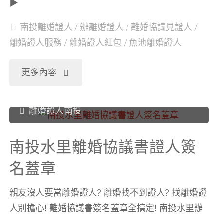
▶
章"
協
南投離婚證人
/
辦離婚證人
/
離婚協議見證人
/
議
離婚證人服務
/
離婚證人紅包
/
魚池離婚證人
書
"南
更多內容
證
投
離婚證人南投
人
魚
簽
南投水里離婚協議書證人簽
池
名蓋章
名
離
蓋
親友沒人要當離婚證人? 離婚找不到證人? 找離婚證
婚
人別擔心! 離婚協議書簽名蓋章全搞定! 南投水里辦