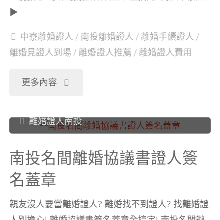
章"
▶
協
中寮離婚證人
/
南投離婚證人
/
離婚手續證人
/
議
離婚見證人到場
/
離婚證人推薦
/
離婚證人費用
書
"南
更多內容
證
投
離婚證人南投
人
中
簽
南投名間離婚協議書證人簽
寮
名蓋章
名
離
蓋
親友沒人要當離婚證人? 離婚找不到證人? 找離婚證
婚
人別擔心! 離婚協議書簽名蓋章全搞定! 南投名間辦