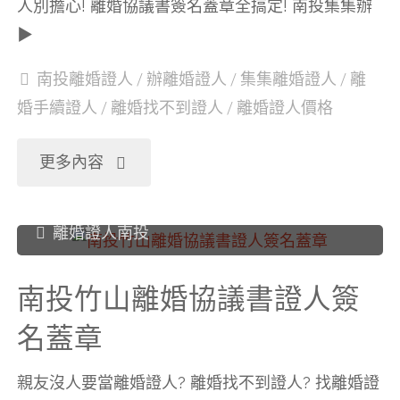
人別擔心! 離婚協議書簽名蓋章全搞定! 南投集集辦
章"
▶
協
南投離婚證人
/
辦離婚證人
/
集集離婚證人
/
離
議
婚手續證人
/
離婚找不到證人
/
離婚證人價格
書
"南
更多內容
證
投
離婚證人南投
人
集
簽
南投竹山離婚協議書證人簽
集
名蓋章
名
離
蓋
親友沒人要當離婚證人? 離婚找不到證人? 找離婚證