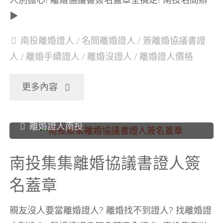
章"
▶
協
南投離婚證人
/
名間離婚證人
/
簽離婚協議書證
議
人
/
離婚手續證人
/
離婚沒證人
/
離婚證人價格
書
"南
更多內容
證
投
離婚證人南投
人
名
簽
南投集集離婚協議書證人簽
間
名蓋章
名
離
蓋
親友沒人要當離婚證人? 離婚找不到證人? 找離婚證
婚