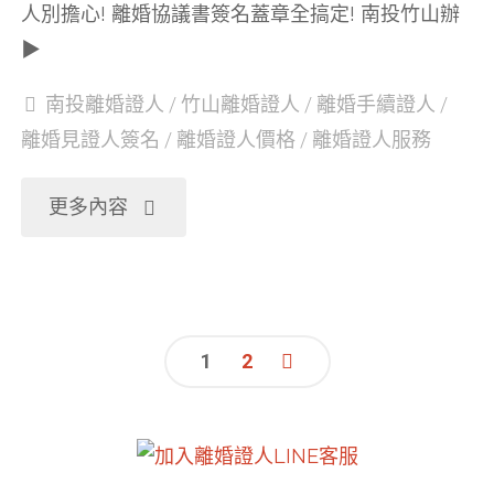
婚
人別擔心! 離婚協議書簽名蓋章全搞定! 南投竹山辦
章"
▶
協
南投離婚證人
/
竹山離婚證人
/
離婚手續證人
/
議
離婚見證人簽名
/
離婚證人價格
/
離婚證人服務
書
"南
更多內容
證
投
人
竹
簽
1
2
山
文
名
離
蓋
章