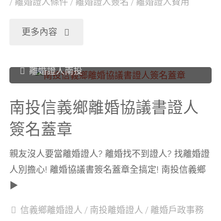
/
離婚證人條件
/
離婚證人簽名
/
離婚證人費用
"南
更多內容
投
離婚證人南投
仁
南投信義鄉離婚協議書證人
愛
簽名蓋章
鄉
親友沒人要當離婚證人? 離婚找不到證人? 找離婚證
離
人別擔心! 離婚協議書簽名蓋章全搞定! 南投信義鄉
▶
婚
信義鄉離婚證人
/
南投離婚證人
/
離婚戶政事務
協