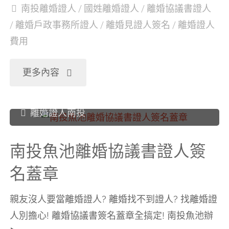
南投離婚證人
/
國姓離婚證人
/
離婚協議書證人
協
/
離婚戶政事務所證人
/
離婚見證人簽名
/
離婚證人
費用
議
書
"南
更多內容
證
投
離婚證人南投
人
國
南投魚池離婚協議書證人簽
簽
姓
名蓋章
名
離
親友沒人要當離婚證人? 離婚找不到證人? 找離婚證
蓋
婚
人別擔心! 離婚協議書簽名蓋章全搞定! 南投魚池辦