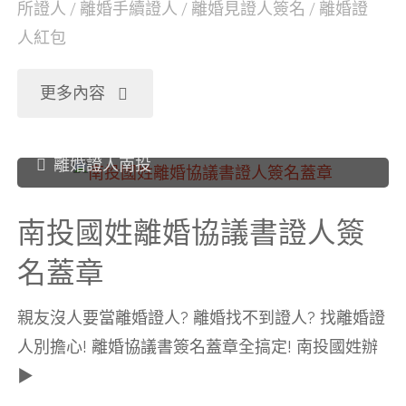
所證人
/
離婚手續證人
/
離婚見證人簽名
/
離婚證
人紅包
議
書
"南
更多內容
證
投
離婚證人南投
人
信
南投國姓離婚協議書證人簽
簽
義
名蓋章
名
鄉
親友沒人要當離婚證人? 離婚找不到證人? 找離婚證
蓋
離
人別擔心! 離婚協議書簽名蓋章全搞定! 南投國姓辦
▶
章"
婚